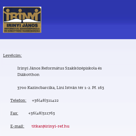
Levélcím:
Irinyi János Református Szakközépiskola és
Diákotthon
3700 Kazincbarcika, Lini István tér 1-2. Pf. 163
Telefon:
+36(48)311422
Fax:
+36(48)311763
E-mail:
titkar@irinyi-ref.hu