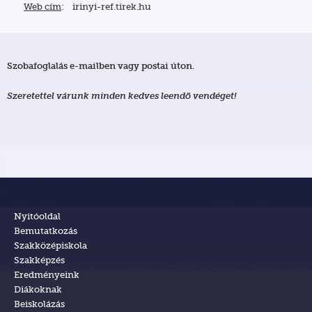
W
eb cím
: irinyi-ref.tirek.hu
Szobafoglalás e-mailben vagy postai úton.
Szeretettel várunk minden kedves leendõ vendéget!
Nyitóoldal
Bemutatkozás
Szakközépiskola
Szakképzés
Eredményeink
Diákoknak
Beiskolázás