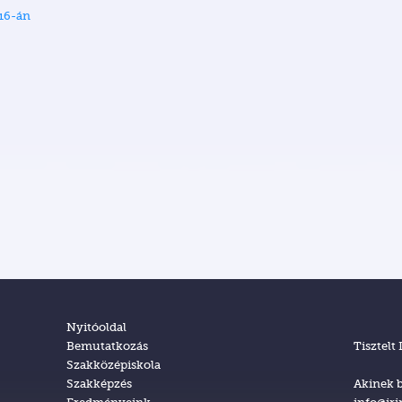
 16-án
Nyitóoldal
Bemutatkozás
Tisztelt
Szakközépiskola
Szakképzés
Akinek b
Eredményeink