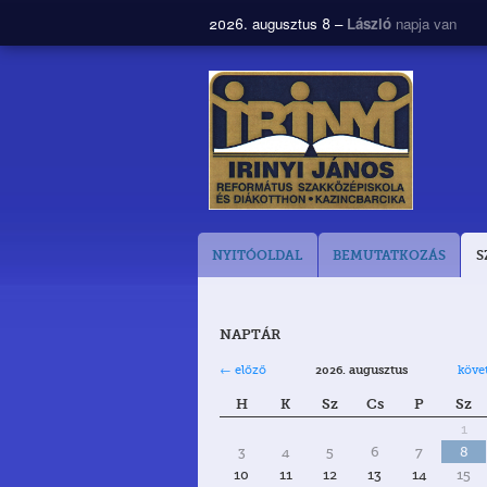
2026. augusztus 8 –
László
napja van
NYITÓOLDAL
BEMUTATKOZÁS
S
NAPTÁR
← előző
köve
2026. augusztus
H
K
Sz
Cs
P
Sz
1
3
4
5
6
7
8
10
11
12
13
14
15