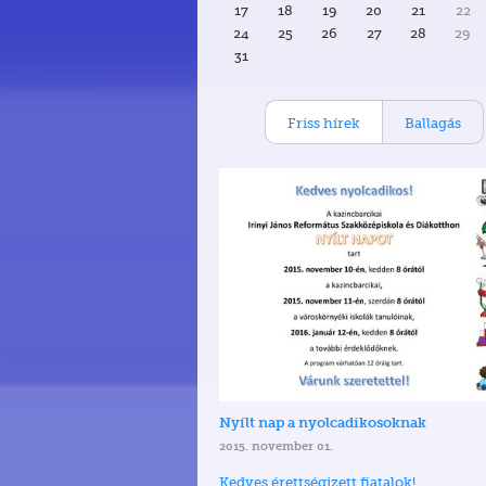
17
18
19
20
21
22
24
25
26
27
28
29
31
Friss hírek
Ballagás
Nyílt nap a nyolcadikosoknak
2015. november 01.
Kedves érettségizett fiatalok!