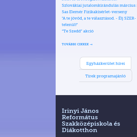
Szlovákiai jutalomkirándulás március
Sas Elemér Fizikakísérlet-verseny
"A te jövőd, a te választásod. - Élj SZER-
telenül!"
“Te Szedd” akció
TOVÁBBI CIKKEK
Egyházkerület hírei
Tirek programajánló
Irinyi János
Református
Szakközépiskola és
Diákotthon