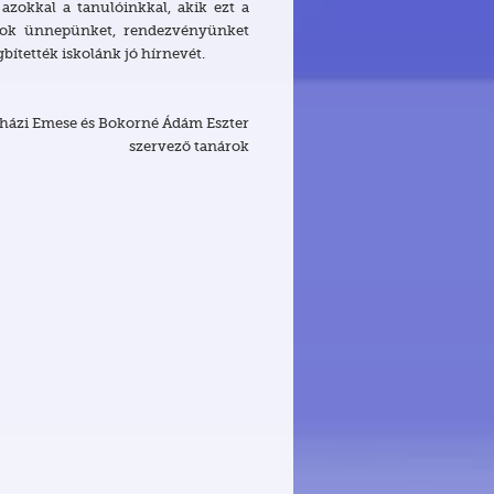
okkal a tanulóinkkal, akik ezt a
y sok ünnepünket, rendezvényünket
bítették iskolánk jó hírnevét.
házi Emese és Bokorné Ádám Eszter
szervező tanárok