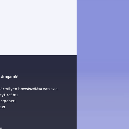
 Látogatók!
ármilyen hozzászólása van az a:
nyi-ref.hu
egteheti.
ük!
ép