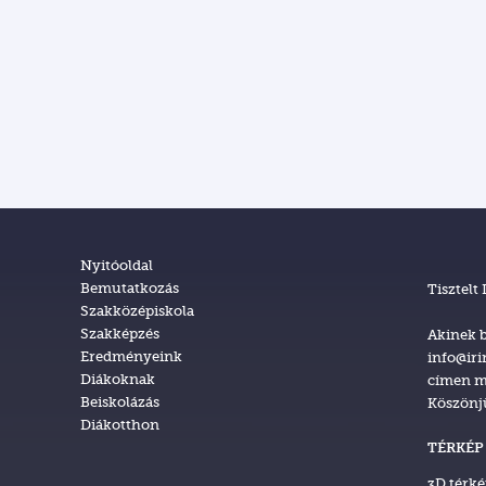
Nyitóoldal
Bemutatkozás
Tisztelt
Szakközépiskola
Szakképzés
Akinek b
Eredményeink
info@iri
Diákoknak
címen m
Beiskolázás
Köszönj
Diákotthon
TÉRKÉP
3D térk