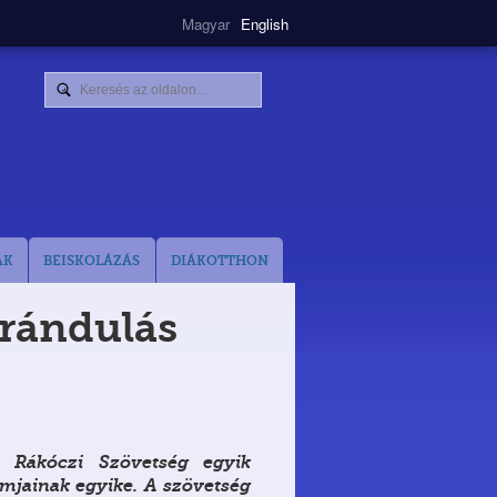
Magyar
English
AK
BEISKOLÁZÁS
DIÁKOTTHON
irándulás
 Rákóczi Szövetség egyik
amjainak egyike. A szövetség