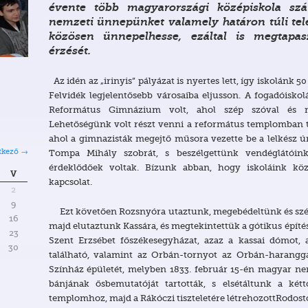
évente több magyarországi középiskola szá
nemzeti ünnepünket valamely határon túli tele
közösen ünnepelhesse, ezáltal is megtapas
érzését.
Az idén az „irinyis” pályázat is nyertes lett, így iskolánk 5
Felvidék legjelentősebb városaiba eljusson. A fogadóisk
Református Gimnázium volt, ahol szép szóval és me
Lehetőségünk volt részt venni a református templomban tar
ahol a gimnazisták megejtő műsora vezette be a lelkész ú
Tompa Mihály szobrát, s beszélgettünk vendéglátóink
tkező →
érdeklődőek voltak. Bízunk abban, hogy iskoláink kö
V
kapcsolat.
2
9
Ezt követően Rozsnyóra utaztunk, megebédeltünk és szét
16
majd elutaztunk Kassára, és megtekintettük a gótikus építés
23
Szent Erzsébet főszékesegyházat, azaz a kassai dómot, a
30
található, valamint az Orbán-tornyot az Orbán-harangg
Színház épületét, melyben 1833. február 15-én magyar n
bánjának ősbemutatóját tartották, s elsétáltunk a két
templomhoz, majd a Rákóczi tiszteletére létrehozottRodos