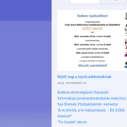
Nyílt nap a nyolcadikosoknak
2015. november 01.
Kedves érettségizett fiatalok!
Szlovákiai jutalomkirándulás március
Sas Elemér Fizikakísérlet-verseny
"A te jövőd, a te választásod. - Élj SZER-
telenül!"
“Te Szedd” akció