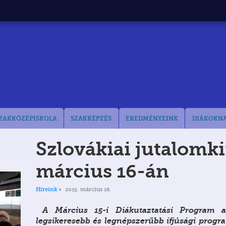
ZAKKÖZÉPISKOLA
SZAKKÉPZÉS
EREDMÉNYEINK
DIÁKOKN
Szlovákiai jutalomk
március 16-án
Híreink
2015. március 18.
A Március 15-i Diákutaztatási Program a
legsikeresebb és legnépszerűbb ifjúsági progr