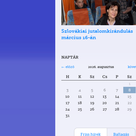
Szlovákiai jutalomkirándulás
március 16-án
NAPTÁR
← előző
köve
2026. augusztus
H
K
Sz
Cs
P
Sz
1
3
4
5
6
7
8
10
11
12
13
14
15
17
18
19
20
21
22
24
25
26
27
28
29
31
Friss hírek
Ballagás