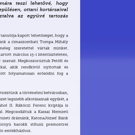
mára teszi lehetővé, hogy
pülésen, ottani kortársaival
ztalva az együvé tartozás
0 tanulója kapott lehetőséget, hogy a
olánk a rimaszombati Tompa Mihály
leg szeretettel vártak minket.
tott március 15-i istentiszteleten,
r szavait. Megkoszorúztuk Petőfi és
kal, akik rendkívül nyitottak és
zött folyamatosan erősödni fog a
néztünk a történelmi belvárosban,
zet legszebb alkotásainak egyikét, a
hol II. Rákóczi Ferenc kriptája is
al. Megcsodáltuk a Kassai Nemzeti
emzeti drámánk, KatonaJózsef Bánk
tornyú barokk stílusú premontrei
tói-emlékházhoz.