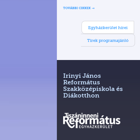
TOVÁBBI CIKKEK
Egyházkerület hírei
Tirek programajánló
Irinyi János
Református
Szakközépiskola és
Diákotthon