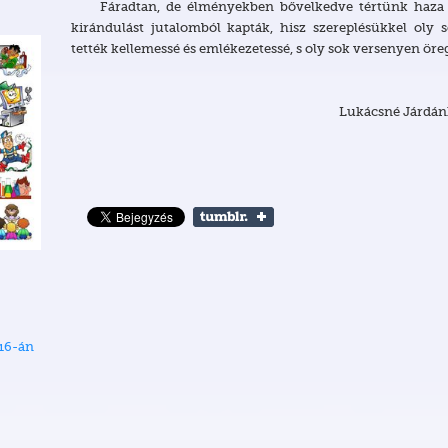
Fáradtan, de élményekben bővelkedve tértünk haza az
kirándulást jutalomból kapták, hisz szereplésükkel ol
tették kellemessé és emlékezetessé, s oly sok versenyen öreg
Lukácsné Járdán
 16-án