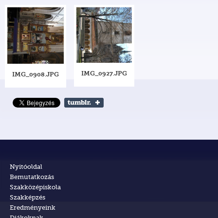
IMG_0927.JPG
IMG_0908.JPG
Nyitóoldal
Bemutatkozás
Szakközépiskola
Szakképzés
Eredményeink
Diákoknak